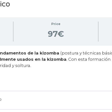
ico
Price
97€
undamentos de la kizomba
(postura y técnicas bási
lmente usados en la kizomba
. Con esta formación
idad y soltura.
o